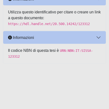
Utilizza questo identificativo per citare o creare un link
a questo documento:
https://hdl.handle.net/20.500.14242/123312
Informazioni
Il codice NBN di questa tesi è
URN:NBN:IT:SISSA-
123312
Powered by UNITESI
-
about
UNITESI
-
Utilizzo dei cookie
-