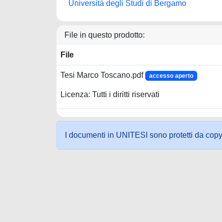
Università degli Studi di Bergamo
File in questo prodotto:
File
Tesi Marco Toscano.pdf
accesso aperto
Licenza: Tutti i diritti riservati
I documenti in UNITESI sono protetti da copyrig
Powered by UNITESI
-
about UNITESI
-
Utilizzo dei c