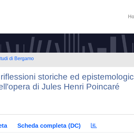
H
Studi di Bergamo
iflessioni storiche ed epistemologi
ell'opera di Jules Henri Poincaré
eta
Scheda completa (DC)