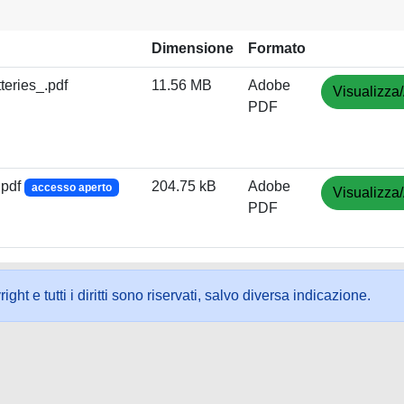
Dimensione
Formato
teries_.pdf
11.56 MB
Adobe
Visualizza/
PDF
.pdf
204.75 kB
Adobe
accesso aperto
Visualizza/
PDF
ht e tutti i diritti sono riservati, salvo diversa indicazione.