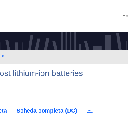
H
ino
ost lithium-ion batteries
eta
Scheda completa (DC)