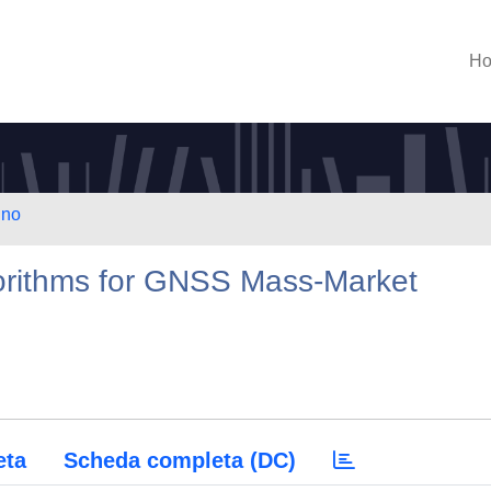
H
ino
orithms for GNSS Mass-Market
eta
Scheda completa (DC)