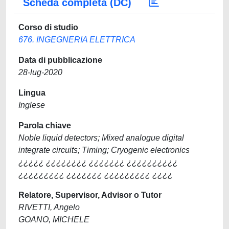
Scheda completa (DC)
Corso di studio
676. INGEGNERIA ELETTRICA
Data di pubblicazione
28-lug-2020
Lingua
Inglese
Parola chiave
Noble liquid detectors; Mixed analogue digital
integrate circuits; Timing; Cryogenic electronics
¿¿¿¿¿ ¿¿¿¿¿¿¿¿ ¿¿¿¿¿¿¿ ¿¿¿¿¿¿¿¿¿¿
¿¿¿¿¿¿¿¿¿ ¿¿¿¿¿¿¿ ¿¿¿¿¿¿¿¿¿ ¿¿¿¿
Relatore, Supervisor, Advisor o Tutor
RIVETTI, Angelo
GOANO, MICHELE