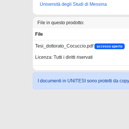
Università degli Studi di Messina
File in questo prodotto:
File
Tesi_dottorato_Cocuccio.pdf
accesso aperto
Licenza: Tutti i diritti riservati
I documenti in UNITESI sono protetti da copyrig
Powered by UNITESI
-
about UNITESI
-
Utilizzo dei c