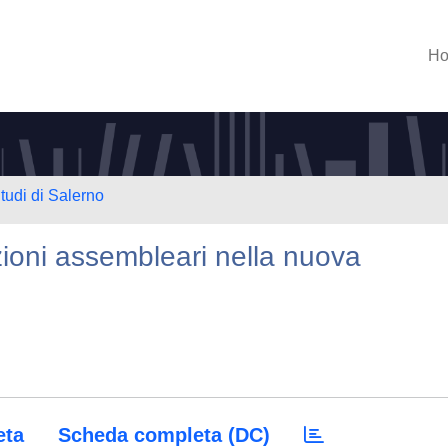
H
tudi di Salerno
azioni assembleari nella nuova
eta
Scheda completa (DC)