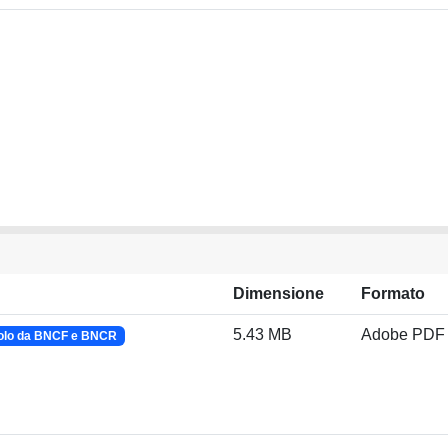
Dimensione
Formato
5.43 MB
Adobe PDF
olo da BNCF e BNCR