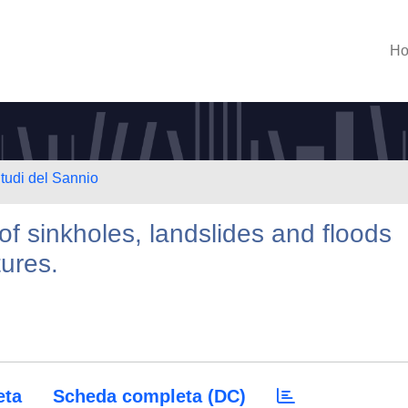
H
Studi del Sannio
f sinkholes, landslides and floods
tures.
eta
Scheda completa (DC)