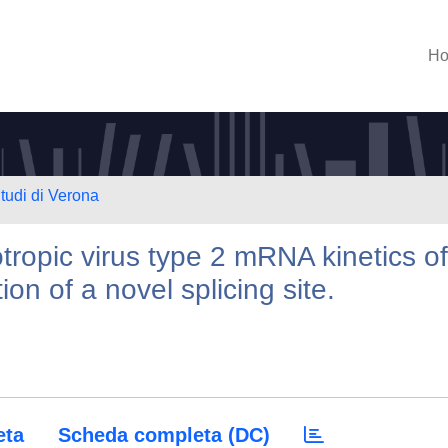
H
Studi di Verona
ropic virus type 2 mRNA kinetics of
ion of a novel splicing site.
eta
Scheda completa (DC)