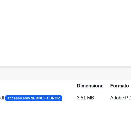
Dimensione
Formato
pdf
3.51 MB
Adobe P
accesso solo da BNCF e BNCR