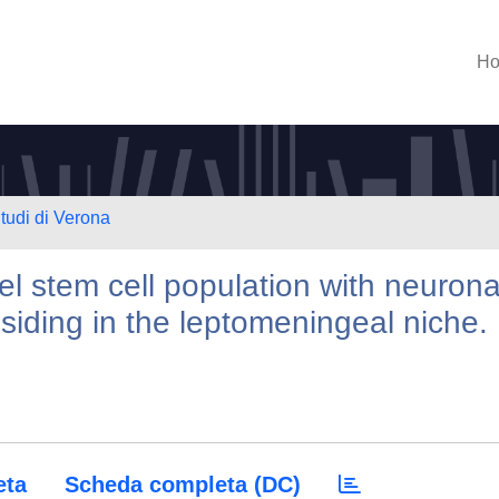
H
Studi di Verona
el stem cell population with neurona
residing in the leptomeningeal niche.
eta
Scheda completa (DC)