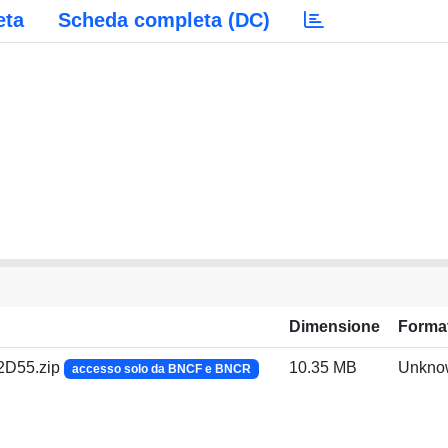
eta
Scheda completa (DC)
Dimensione
Forma
D55.zip
10.35 MB
Unkno
accesso solo da BNCF e BNCR