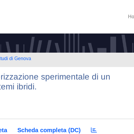
H
Studi di Genova
erizzazione sperimentale di un
emi ibridi.
eta
Scheda completa (DC)