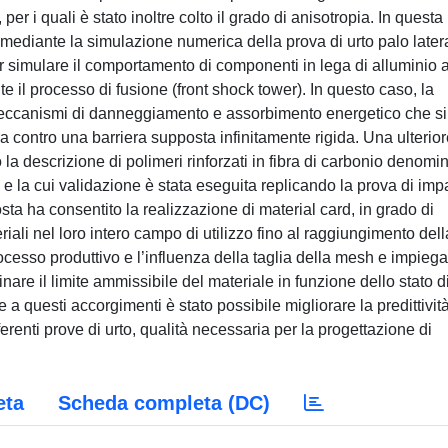
r i quali è stato inoltre colto il grado di anisotropia. In questa
 mediante la simulazione numerica della prova di urto palo later
 simulare il comportamento di componenti in lega di alluminio 
te il processo di fusione (front shock tower). In questo caso, la
meccanismi di danneggiamento e assorbimento energetico che si
a contro una barriera supposta infinitamente rigida. Una ulterio
a descrizione di polimeri rinforzati in fibra di carbonio denomin
e la cui validazione è stata eseguita replicando la prova di imp
ta ha consentito la realizzazione di material card, in grado di
riali nel loro intero campo di utilizzo fino al raggiungimento dell
processo produttivo e l’influenza della taglia della mesh e impiega
minare il limite ammissibile del materiale in funzione dello stato d
e a questi accorgimenti è stato possibile migliorare la predittivit
ferenti prove di urto, qualità necessaria per la progettazione di
eta
Scheda completa (DC)