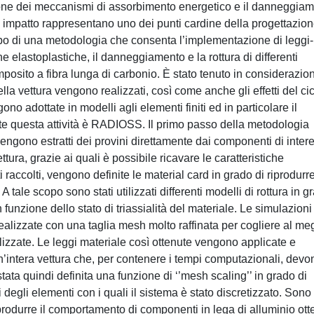
sione dei meccanismi di assorbimento energetico e il danneggia
un impatto rappresentano uno dei punti cardine della progettazion
uppo di una metodologia che consenta l’implementazione di leggi-
che elastoplastiche, il danneggiamento e la rottura di differenti
mposito a fibra lunga di carbonio. È stato tenuto in considerazion
a vettura vengono realizzati, così come anche gli effetti del cic
ono adottate in modelli agli elementi finiti ed in particolare il
ante questa attività è RADIOSS. Il primo passo della metodologia
gono estratti dei provini direttamente dai componenti di inter
ettura, grazie ai quali è possibile ricavare le caratteristiche
accolti, vengono definite le material card in grado di riprodurre
. A tale scopo sono stati utilizzati differenti modelli di rottura in g
in funzione dello stato di triassialità del materiale. Le simulazioni
ealizzate con una taglia mesh molto raffinata per cogliere al me
alizzate. Le leggi materiale così ottenute vengono applicate e
n’intera vettura che, per contenere i tempi computazionali, devo
tata quindi definita una funzione di ‘’mesh scaling’’ in grado di
 degli elementi con i quali il sistema è stato discretizzato. Sono
riprodurre il comportamento di componenti in lega di alluminio ott