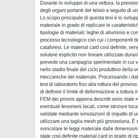
Durante lo sviluppo di una vettura, la previ
degli organi portanti del telaio a seguito di 
Lo scopo principale di questa tesi è lo svil
materiale in grado di replicare le caratteristi
tipologie di materiali: leghe di alluminio e co
processo tecnologico con cui i componenti dell
cataforesi. Le material card così definite, veng
solutore esplicito non lineare utilizzato dur
prevede una campagna sperimentale in cui ven
nello stadio finale del ciclo produttivo della v
meccaniche del materiale. Processando i dati r
test di laboratorio fino alla rottura del provino
di definire il limite di deformazione a rottura 
FEM dei provini appena descritti sono state r
eventuali fenomeni locali, come strizioni loc
validate mediante simulazioni di impatto di u
utilizzare una taglia mesh più grossolana. È s
svincolare le leggi materiale dalle dimensioni
state così definite material card in grado di 