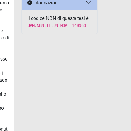
Informazioni
mento
e.
Il codice NBN di questa tesi è
URN:NBN:IT:UNIMORE-140963
e il
lo di
esse
 i
rado
glio
no
enuti