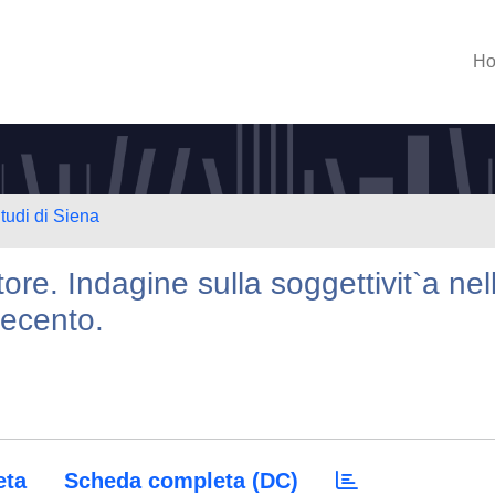
H
tudi di Siena
tore. Indagine sulla soggettivit`a nel
vecento.
eta
Scheda completa (DC)