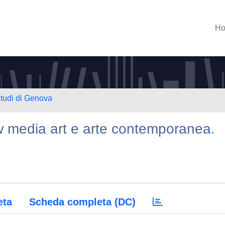
H
Studi di Genova
w media art e arte contemporanea.
eta
Scheda completa (DC)