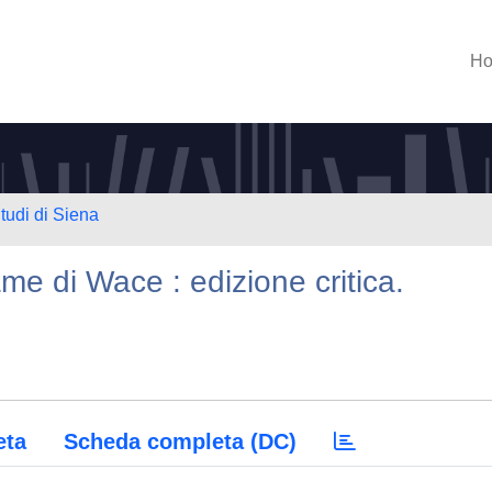
H
tudi di Siena
e di Wace : edizione critica.
eta
Scheda completa (DC)