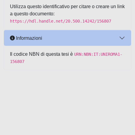
Utilizza questo identificativo per citare o creare un link
a questo documento:
https://hdl.handle.net/20.500.14242/156807
Informazioni
Il codice NBN di questa tesi è
URN:NBN:IT:UNIROMA1-
156807
Powered by UNITESI
-
about
UNITESI
-
Utilizzo dei cookie
-
Copyright © 2026
Area riservata