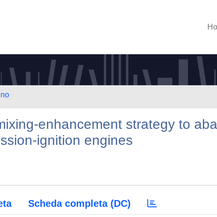
H
ino
 mixing-enhancement strategy to aba
ssion-ignition engines
eta
Scheda completa (DC)