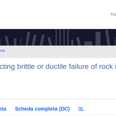
H
ino
ng brittle or ductile failure of rock 
eta
Scheda completa (DC)