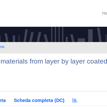
H
ino
materials from layer by layer coate
eta
Scheda completa (DC)