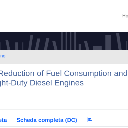
H
ino
 Reduction of Fuel Consumption and
ight-Duty Diesel Engines
eta
Scheda completa (DC)