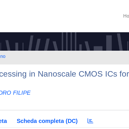
H
ino
ocessing in Nanoscale CMOS ICs for
DRO FILIPE
eta
Scheda completa (DC)