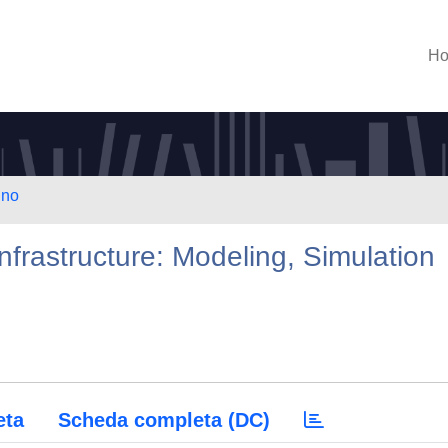
H
ino
nfrastructure: Modeling, Simulation
eta
Scheda completa (DC)