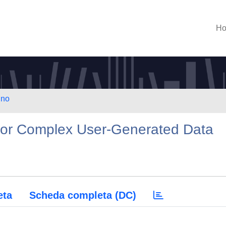
H
ino
for Complex User-Generated Data
eta
Scheda completa (DC)