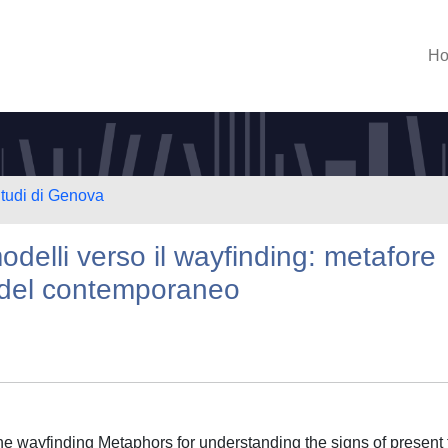
H
Studi di Genova
odelli verso il wayfinding: metafore
 del contemporaneo
e wayfinding Metaphors for understanding the signs of present