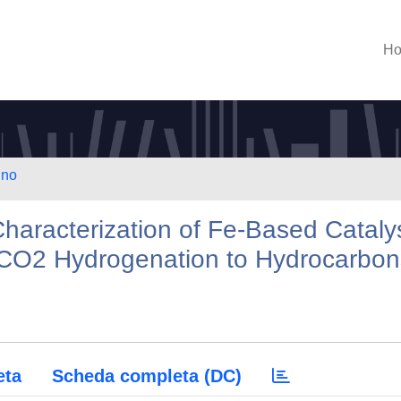
H
ino
haracterization of Fe-Based Cataly
nt CO2 Hydrogenation to Hydrocarbo
eta
Scheda completa (DC)