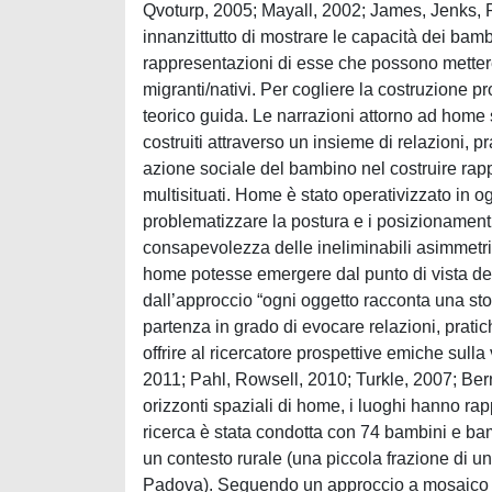
Qvoturp, 2005; Mayall, 2002; James, Jenks, 
innanzittutto di mostrare le capacità dei bambi
rappresentazioni di esse che possono mettere 
migranti/nativi. Per cogliere la costruzione
teorico guida. Le narrazioni attorno ad home 
costruiti attraverso un insieme di relazioni,
azione sociale del bambino nel costruire rapp
multisituati. Home è stato operativizzato in o
problematizzare la postura e i posizionamenti 
consapevolezza delle ineliminabili asimmetrie
home potesse emergere dal punto di vista dei 
dall’approccio “ogni oggetto racconta una stori
partenza in grado di evocare relazioni, pratic
offrire al ricercatore prospettive emiche sull
2011; Pahl, Rowsell, 2010; Turkle, 2007; Bernard
orizzonti spaziali di home, i luoghi hanno rap
ricerca è stata condotta con 74 bambini e bam
un contesto rurale (una piccola frazione di u
Padova). Seguendo un approccio a mosaico (Cl