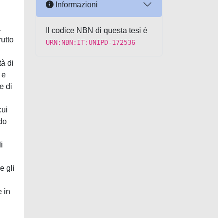
Informazioni
a
Il codice NBN di questa tesi è
utto
URN:NBN:IT:UNIPD-172536
tà di
 e
e di
cui
do
i
e gli
e in