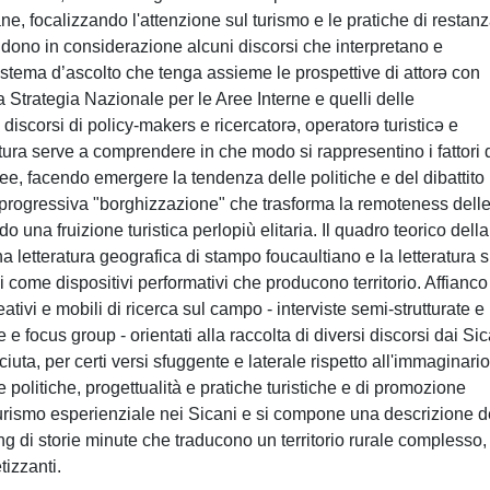
iane, focalizzando l'attenzione sul turismo e le pratiche di restan
endono in considerazione alcuni discorsi che interpretano e
 sistema d’ascolto che tenga assieme le prospettive di attorə con
 Strategia Nazionale per le Aree Interne e quelli delle
discorsi di policy-makers e ricercatorə, operatorə turisticə e
tura serve a comprendere in che modo si rappresentino i fattori 
aree, facendo emergere la tendenza delle politiche e del dibattito
a progressiva "borghizzazione" che trasforma la remoteness dell
ndo una fruizione turistica perlopiù elitaria. Il quadro teorico della
 letteratura geografica di stampo foucaultiano e la letteratura s
i come dispositivi performativi che producono territorio. Affianco
ativi e mobili di ricerca sul campo - interviste semi-strutturate e
 e focus group - orientati alla raccolta di diversi discorsi dai Sic
ta, per certi versi sfuggente e laterale rispetto all'immaginario
une politiche, progettualità e pratiche turistiche e di promozione
l turismo esperienziale nei Sicani e si compone una descrizione d
ling di storie minute che traducono un territorio rurale complesso,
tizzanti.