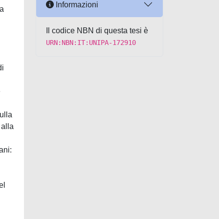
Informazioni
za
Il codice NBN di questa tesi è
URN:NBN:IT:UNIPA-172910
di
e
ulla
 alla
ani:
el