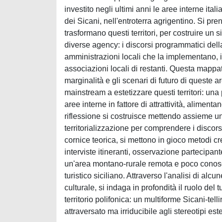
investito negli ultimi anni le aree interne ital
dei Sicani, nell'entroterra agrigentino. Si pr
trasformano questi territori, per costruire un
diverse agency: i discorsi programmatici della
amministrazioni locali che la implementano, i 
associazioni locali di restanti. Questa mappa
marginalità e gli scenari di futuro di queste 
mainstream a estetizzare questi territori: un
aree interne in fattore di attrattività, alimenta
riflessione si costruisce mettendo assieme una
territorializzazione per comprendere i discors
cornice teorica, si mettono in gioco metodi cre
interviste itineranti, osservazione partecipante
un'area montano-rurale remota e poco conosciu
turistico siciliano. Attraverso l'analisi di alc
culturale, si indaga in profondità il ruolo de
territorio polifonica: un multiforme Sicani-tel
attraversato ma irriducibile agli stereotipi este