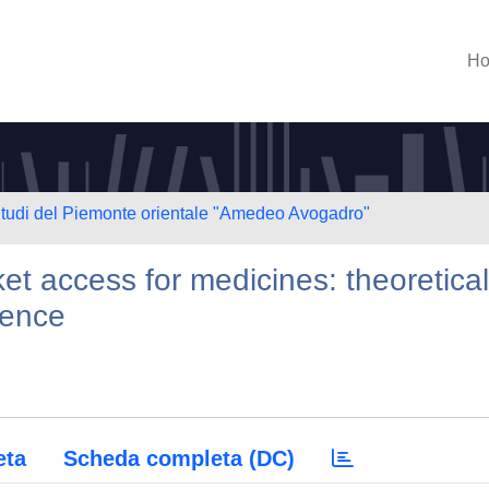
H
 Studi del Piemonte orientale "Amedeo Avogadro"
et access for medicines: theoretical
dence
eta
Scheda completa (DC)