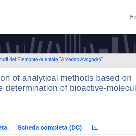
H
 Studi del Piemonte orientale "Amedeo Avogadro"
on of analytical methods based on
e determination of bioactive-molecu
eta
Scheda completa (DC)