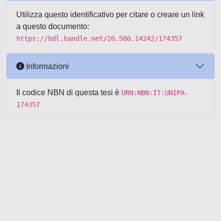
Utilizza questo identificativo per citare o creare un link
a questo documento:
https://hdl.handle.net/20.500.14242/174357
Informazioni
Il codice NBN di questa tesi è
URN:NBN:IT:UNIPA-
174357
Powered by UNITESI
-
about
UNITESI
-
Utilizzo dei cookie
-
Copyright © 2026
Area riservata