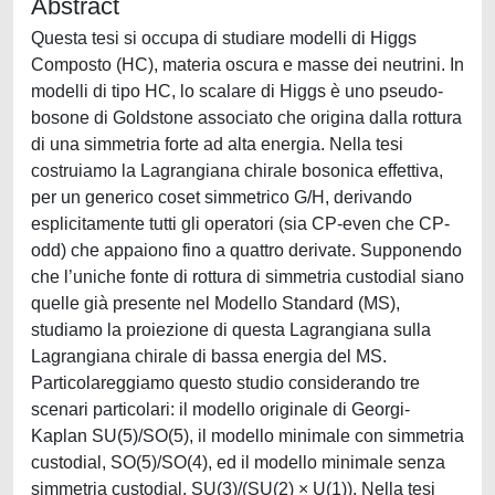
Abstract
Questa tesi si occupa di studiare modelli di Higgs
Composto (HC), materia oscura e masse dei neutrini. In
modelli di tipo HC, lo scalare di Higgs è uno pseudo-
bosone di Goldstone associato che origina dalla rottura
di una simmetria forte ad alta energia. Nella tesi
costruiamo la Lagrangiana chirale bosonica effettiva,
per un generico coset simmetrico G/H, derivando
esplicitamente tutti gli operatori (sia CP-even che CP-
odd) che appaiono fino a quattro derivate. Supponendo
che l’uniche fonte di rottura di simmetria custodial siano
quelle già presente nel Modello Standard (MS),
studiamo la proiezione di questa Lagrangiana sulla
Lagrangiana chirale di bassa energia del MS.
Particolareggiamo questo studio considerando tre
scenari particolari: il modello originale di Georgi-
Kaplan SU(5)/SO(5), il modello minimale con simmetria
custodial, SO(5)/SO(4), ed il modello minimale senza
simmetria custodial, SU(3)/(SU(2) × U(1)). Nella tesi