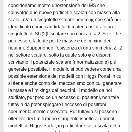
consideriamo inoltre unestensione del MS che
coinvolge due nuove particelle scalari con massa alla
scala TeV: un singoletto scalare neutro φ, che sarà poi
identificato come candidato di materia oscura e un
singoletto di SU(2)L scalare con carica q = 2, S++, che
può essere la fonte per le masse e del mixing dei
neutrini. Supponendo l’esistenza di una simmetria Z_2
nel settore scalare, sotto la quale solo φ è dispari,
scriviamo il potenziale scalare (rinormalizzabile) più
generale possibile. Il modello si può vedere come una
possible estensione dei modelli con Higgs Portal in cui
si tiene anche conto del meccanismo con cui generare
le masse e i mixings dei neutrini. Il modello da noi
studiato, pur predice un eccesso di positroni, non tale
tuttavia da poter spiegare l’eccesso di positroni
sperimentalmente osservato. Pur tuttavia si possono
ottenere dei limiti meno stringenti rispetto ai normali
modelli di Higgs Portal, in particolare se la scala della