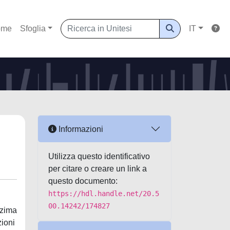
ome
Sfoglia
IT
Informazioni
Utilizza questo identificativo
per citare o creare un link a
questo documento:
https://hdl.handle.net/20.5
00.14242/174827
ein kinase 2), una Ser/Thr chinasi che controlla la proliferazione e sopravvivenza cellulare (D’Orazi et al., 2012) il cui studio è stato rallentato dalla mancanza di inibitori specifici capaci di svelarne le funzioni cellulari. TBID è un inibitore ATP-competitivo molto potente nei confronti di HIPK2 in vitro (IC50 = 0,33 uM) e molto selettivo. In questa tesi mostriamo che TBID è anche in grado di entrare nell