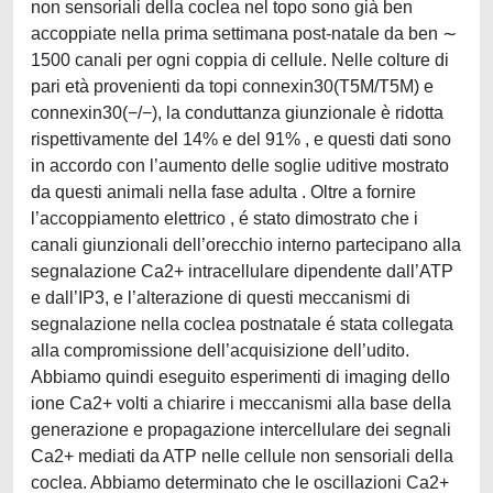
non sensoriali della coclea nel topo sono già ben
accoppiate nella prima settimana post-natale da ben ∼
1500 canali per ogni coppia di cellule. Nelle colture di
pari età provenienti da topi connexin30(T5M/T5M) e
connexin30(−/−), la conduttanza giunzionale è ridotta
rispettivamente del 14% e del 91% , e questi dati sono
in accordo con l’aumento delle soglie uditive mostrato
da questi animali nella fase adulta . Oltre a fornire
l’accoppiamento elettrico , é stato dimostrato che i
canali giunzionali dell’orecchio interno partecipano alla
segnalazione Ca2+ intracellulare dipendente dall’ATP
e dall’IP3, e l’alterazione di questi meccanismi di
segnalazione nella coclea postnatale é stata collegata
alla compromissione dell’acquisizione dell’udito.
Abbiamo quindi eseguito esperimenti di imaging dello
ione Ca2+ volti a chiarire i meccanismi alla base della
generazione e propagazione intercellulare dei segnali
Ca2+ mediati da ATP nelle cellule non sensoriali della
coclea. Abbiamo determinato che le oscillazioni Ca2+