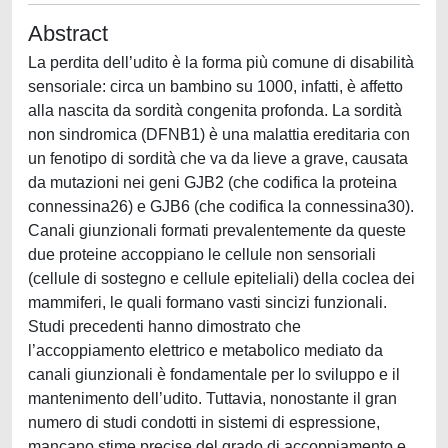
Abstract
La perdita dell’udito è la forma più comune di disabilità
sensoriale: circa un bambino su 1000, infatti, è affetto
alla nascita da sordità congenita profonda. La sordità
non sindromica (DFNB1) è una malattia ereditaria con
un fenotipo di sordità che va da lieve a grave, causata
da mutazioni nei geni GJB2 (che codifica la proteina
connessina26) e GJB6 (che codifica la connessina30).
Canali giunzionali formati prevalentemente da queste
due proteine accoppiano le cellule non sensoriali
(cellule di sostegno e cellule epiteliali) della coclea dei
mammiferi, le quali formano vasti sincizi funzionali.
Studi precedenti hanno dimostrato che
l’accoppiamento elettrico e metabolico mediato da
canali giunzionali è fondamentale per lo sviluppo e il
mantenimento dell’udito. Tuttavia, nonostante il gran
numero di studi condotti in sistemi di espressione,
mancano stime precise del grado di accoppiamento e