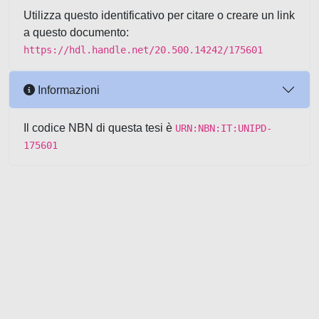
Utilizza questo identificativo per citare o creare un link
a questo documento:
https://hdl.handle.net/20.500.14242/175601
Informazioni
Il codice NBN di questa tesi è
URN:NBN:IT:UNIPD-
175601
Powered by UNITESI
-
about
UNITESI
-
Utilizzo dei cookie
-
Copyright © 2026
Area riservata