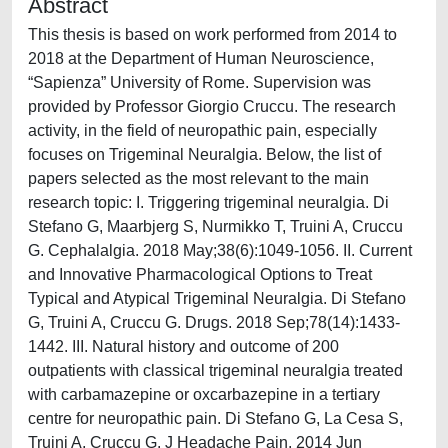
Abstract
This thesis is based on work performed from 2014 to
2018 at the Department of Human Neuroscience,
“Sapienza” University of Rome. Supervision was
provided by Professor Giorgio Cruccu. The research
activity, in the field of neuropathic pain, especially
focuses on Trigeminal Neuralgia. Below, the list of
papers selected as the most relevant to the main
research topic: I. Triggering trigeminal neuralgia. Di
Stefano G, Maarbjerg S, Nurmikko T, Truini A, Cruccu
G. Cephalalgia. 2018 May;38(6):1049-1056. II. Current
and Innovative Pharmacological Options to Treat
Typical and Atypical Trigeminal Neuralgia. Di Stefano
G, Truini A, Cruccu G. Drugs. 2018 Sep;78(14):1433-
1442. III. Natural history and outcome of 200
outpatients with classical trigeminal neuralgia treated
with carbamazepine or oxcarbazepine in a tertiary
centre for neuropathic pain. Di Stefano G, La Cesa S,
Truini A, Cruccu G. J Headache Pain. 2014 Jun