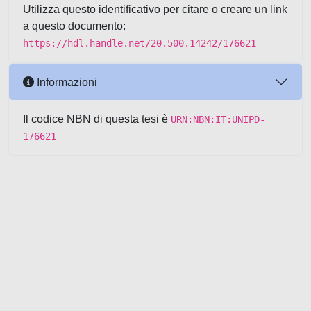
Utilizza questo identificativo per citare o creare un link
a questo documento:
https://hdl.handle.net/20.500.14242/176621
Informazioni
Il codice NBN di questa tesi è
URN:NBN:IT:UNIPD-
176621
Powered by UNITESI
-
about
UNITESI
-
Utilizzo dei cookie
-
Copyright © 2026
Area riservata