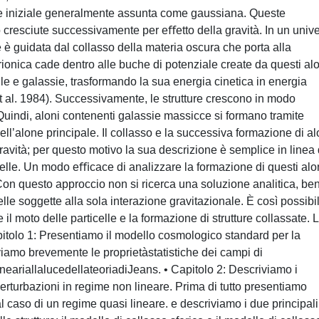
one iniziale generalmente assunta come gaussiana. Queste
 cresciute successivamente per eﬀetto della gravità. In un univ
è guidata dal collasso della materia oscura che porta alla
arionica cade dentro alle buche di potenziale create da questi alo
le e galassie, trasformando la sua energia cinetica in energia
 al. 1984). Successivamente, le strutture crescono in modo
 Quindi, aloni contenenti galassie massicce si formano tramite
ell’alone principale. Il collasso e la successiva formazione di al
avità; per questo motivo la sua descrizione è semplice in linea 
celle. Un modo eﬃcace di analizzare la formazione di questi alo
 Con questo approccio non si ricerca una soluzione analitica, be
lle soggette alla sola interazione gravitazionale. È così possibi
il moto delle particelle e la formazione di strutture collassate. 
apitolo 1: Presentiamo il modello cosmologico standard per la
viamo brevemente le proprietàstatistiche dei campi di
ineariallalucedellateoriadiJeans. • Capitolo 2: Descriviamo i
 perturbazioni in regime non lineare. Prima di tutto presentiamo
l caso di un regime quasi lineare. e descriviamo i due principali