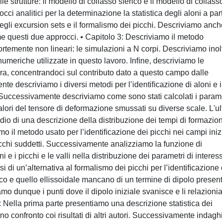
le strutture: il modello di collasso sferico e il modello di collass
ci analitici per la determinazione la statistica degli aloni a part
degli excursion sets e il formalismo dei picchi. Descriviamo anc
me questi due approcci. • Capitolo 3: Descriviamo il metodo
e fortemente non lineari: le simulazioni a N corpi. Descriviamo inol
 numeriche utilizzate in questo lavoro. Inﬁne, descriviamo le
cura, concentrandoci sul contributo dato a questo campo dalle
nte descriviamo i diversi metodi per l’identiﬁcazione di aloni e i
o. Successivamente descriviamo come sono stati calcolati i param
valori del tensore di deformazione smussati su diverse scale. L'u
udio di una descrizione della distribuzione dei tempi di formazio
iamo il metodo usato per l’identiﬁcazione dei picchi nei campi inizi
icchi suddetti. Successivamente analizziamo la funzione di
i e i picchi e le valli nella distribuzione dei parametri di interes
isi di un’alternativa al formalismo dei picchi per l’identiﬁcazione 
erico e quello ellissoidale mancano di un termine di dipolo presen
amo dunque i punti dove il dipolo iniziale svanisce e li relazion
6: Nella prima parte presentiamo una descrizione statistica dei
o confronto coi risultati di altri autori. Successivamente indag