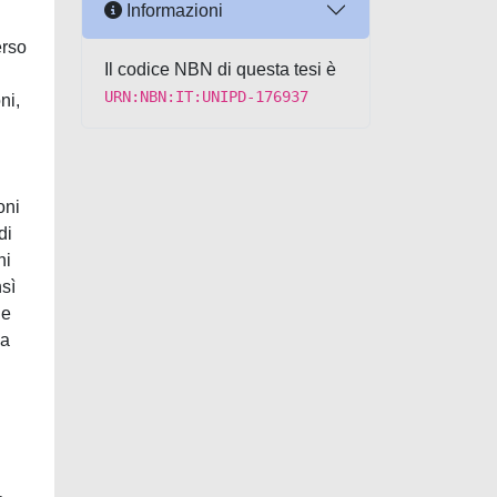
Informazioni
erso
Il codice NBN di questa tesi è
URN:NBN:IT:UNIPD-176937
ni,
oni
di
ni
nsì
le
La