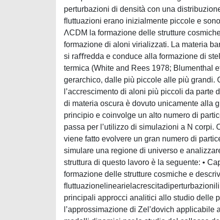
perturbazioni di densità con una distribuzi
ﬂuttuazioni erano inizialmente piccole e sono
ΛCDM la formazione delle strutture cosmiche 
formazione di aloni virializzati. La materia b
si raﬀredda e conduce alla formazione di stel
termica (White and Rees 1978; Blumenthal et
gerarchico, dalle più piccole alle più grandi.
l’accrescimento di aloni più piccoli da parte d
di materia oscura è dovuto unicamente alla gr
principio e coinvolge un alto numero di parti
passa per l’utilizzo di simulazioni a N corpi.
viene fatto evolvere un gran numero di partice
simulare una regione di universo e analizzare 
struttura di questo lavoro è la seguente: • C
formazione delle strutture cosmiche e descri
ﬂuttuazionelinearielacrescitadiperturbazionil
principali approcci analitici allo studio delle
l’approssimazione di Zel’dovich applicabile a