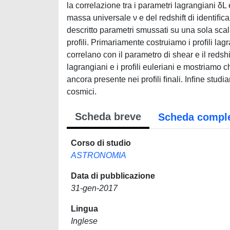
la correlazione tra i parametri lagrangiani δL 
massa universale ν e del redshift di identiﬁ
descritto parametri smussati su una sola scala
proﬁli. Primariamente costruiamo i proﬁli lag
correlano con il parametro di shear e il redsh
lagrangiani e i proﬁli euleriani e mostriamo 
ancora presente nei proﬁli ﬁnali. Inﬁne studia
cosmici.
Scheda breve
Scheda compl
Corso di studio
ASTRONOMIA
Data di pubblicazione
31-gen-2017
Lingua
Inglese