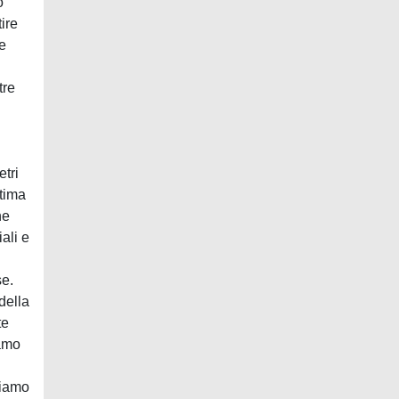
o
ire
he
tre
etri
ltima
ne
ali e
se.
della
te
iamo
hiamo