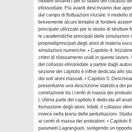
modelli dinamici per lo studio del collasso del
ellissoidale. Più avanti descriviamo due approc
dal campo di ﬂuttuazioni iniziale: il modello 
brevemente alcuni tentativi di fondere assie
principale utilizzato per lo studio di struttur
le caratteristiche principali delle simulazioni
proprietàprincipali degli aloni di materia os
simulazioni numeriche. • Capitolo 4: Inizialme
criteri di rilassamento usati in questo lavor
del collasso ellissoidale a partire dagli auto
sezione del capitolo è infine dedicata allo st
dei soli aloni rilassati. • Capitolo 5: Descriv
presentiamo una descrizione statistica dei p
correlazione tra i centri di massa dei protoalon
L'ultima parte del capitolo è dedicata all'anal
formazione degli aloni. Infatti, il collasso sf
invece nella teoria delle perturbazioni. Studi
ai centri di massa dei protoaloni. • Capitolo 
parametri Lagrangiani, svolgendo un opportun