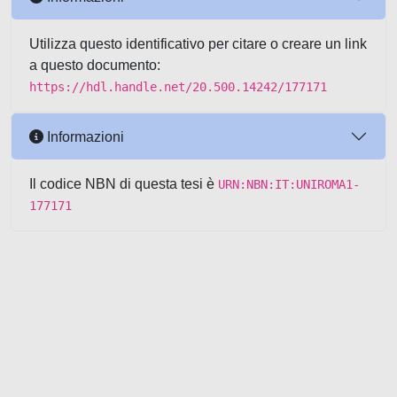
Utilizza questo identificativo per citare o creare un link
a questo documento:
https://hdl.handle.net/20.500.14242/177171
Informazioni
Il codice NBN di questa tesi è
URN:NBN:IT:UNIROMA1-
177171
Powered by UNITESI
-
about
UNITESI
-
Utilizzo dei cookie
-