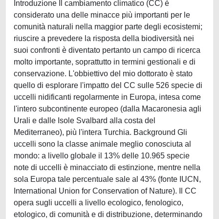
Introduzione Il cambiamento climatico (CC) è considerato una delle minacce più importanti per le comunità naturali nella maggior parte degli ecosistemi; riuscire a prevedere la risposta della biodiversità nei suoi confronti è diventato pertanto un campo di ricerca molto importante, soprattutto in termini gestionali e di conservazione. L'obbiettivo del mio dottorato è stato quello di esplorare l'impatto del CC sulle 526 specie di uccelli nidificanti regolarmente in Europa, intesa come l'intero subcontinente europeo (dalla Macaronesia agli Urali e dalle Isole Svalbard alla costa del Mediterraneo), più l'intera Turchia. Background Gli uccelli sono la classe animale meglio conosciuta al mondo: a livello globale il 13% delle 10.965 specie note di uccelli è minacciato di estinzione, mentre nella sola Europa tale percentuale sale al 43% (fonte IUCN, International Union for Conservation of Nature). Il CC opera sugli uccelli a livello ecologico, fenologico, etologico, di comunità e di distribuzione, determinando spostamenti e/o alterazioni anche molto significativi di areale. I tassi di estinzione previsti per intere comunità, popolazioni o specie a seguito del cambiamento globale risultano ben più preoccupanti di quelli prodotti dalla sola perdita di habitat, considerata fino a qualche anno fa la minaccia più grave per la biodiversità. Ho avuto modo di esplorare l'impatto del CC sulla fenologia degli uccelli migratori transahariani attraverso l'analisi dei dati raccolti per decenni durante la migrazione primaverile attraverso il Mediterraneo e l'Europa settentrionale [1][2]. In questo modo è stato possibile evidenziare come il costante anticipo delle date di arrivo nei siti di stop-over e nei territori riproduttivi sia correlato con le condizioni meteorologiche presenti nei quartieri di svernamento e sulle coste africane del Mediterraneo, che influenzano la velocità della migrazione. Più recentemente ho utilizzato modelli di distribuzione specie specifici (Species Distribution Models SDM) expert- based, validati con dati di presenza, per ciascuna delle oltre 500 specie nidificanti in Europa, e modelli bioclimatici correlativi che, attraverso dati di presenza e set di variabili climatiche, hanno permesso di ricostruire la nicchia realizzata delle specie. Mediante l'utilizzo dei risultati di specifici modelli generali di circolazione (GCM) in base a differenti scenari climatici futuri è stato possibile proiettare in avanti la distribuzione potenziale climatica di ciascuna specie. Confrontando presente e futuro sono stati ottenuti risultati indicativi dell'impatto del CC sugli uccelli che nidificano in Europa. Capitoli della tesi 1. Dove sono le specie e quanto sono esposte al CC. La costruzione dei modelli SDM ha richiesto la raccolta dei dati di distribuzione di tutte le specie in formato digitale, partendo dagli areali prodotti da BirdLife International integrati con gli atlanti europei e nazionali pubblicati. Successivamente ho costruito un database sulle esigenze di habitat per ciascuna specie considerando tre variabili ambientali che ho assunto essere importanti nel modellare la distribuzione delle specie: uso del suolo, altimetria e distanza dall'acqua. Ho utilizzato i dati di uso del suolo da GlobCover V2.2 (46 classi differenti e risoluzione a 300 m). I dati di altimetria sono stati recuperati dal Shuttle Radar Topography Mission database (250 m di risoluzione), e quelli relativi alle acque interne provengono dal CCM2 v2.1 River and Catchments Database compilato dall'European Joint Research Center. A ciascuno delle 46 classi di uso del suolo ho assegnato un punteggio di idoneità specie specifico. Ove possibile, sulla base della vasta bibliografia disponibile, ho anche potuto aggiungere i valori di altitudine minimi e massimi entro i quali la specie nidifica con popolazioni stabili, e stabilire la massima distanza dall'acqua entro la quale la stessa è stata registrata. Combinando i limiti altimetrici con la distanza dall'acqua e i punteggi di idoneità ambientale all'interno degli areali è stato possibile ottenere modelli (detti expert-based) molto raffinati di distribuzione delle specie ad una risoluzione di celle di 300 m. I modelli sono stati successivamente validati da dati di presenza indipendenti (database GBIF, Observado, MITO2000). Questi modelli sono stati utilizzati per calcolare mappe europee di ricchezza di specie (accorpando tutte le specie, le specie minacciate, le specie la cui distribuzione è prevalentemente europea) evidenziando le aree di hot-spot di diversità. La temperatura e la piovosità medie mensili sono state le variabili climatiche proiettate al futuro utilizzando i risultati di un insieme di Global Circulation Models secondo differenti scenari futuri, ed in questo modo è stato possibile evidenziare le aree nelle quali si prevedono i cambiamenti climatici più estremi. Confrontando queste ultime con gli hot-spot di ricchezza sono emerse le aree dove in futuro gli uccelli europei saranno maggiormente esposti al CC. I risultati di queste analisi sono confluiti in un contributo [3] per la rivista PloSONE che ha evidenziato come: a) gli hot-spot di ricchezza complessiva si trovano in Europa centro-settentrionale e Russia occidentale; b) una concentrazione di specie minacciate si ha nella parte centro orientale dell'area di studio e c) la massima ricchezza di specie a distribuzione più europea ('endemiche') è incentrata in Europa centro-settentrionale, Grecia, Alpi e penisola iberica. Il confronto di queste distribuzioni con i risultati relativi alle aree dove la probabilità di anomalie climatiche future è più alta ha evidenziato, per le specie minacciate, un'ampia area di sovrapposizione in Russia centrale e, per le specie più europee, la penisola iberica e parte dell'Europa centro-meridionale, sottolineando una seria emergenza in termini di conservazione. 2. Quanto sono protetti gli uccelli europei. Per poter comprendere l'efficacia degli attuali strumenti di conservazione degli uccelli europei, che come già visto sono destinati ad andare incontro a notevoli cambiamenti futuri di tipo ambientale, spesso proprio in aree dove persistono alti livelli di biodiversità, è stata svolta una gap analysis dell'intero sistema di aree protette europee (PAs) e della rete Natura2000 (N2K), il più imponente sforzo per la conservazione della biodiversità realizzato a scala regionale, utilizzando i modelli SDM prodotti precedentemente. Per ciascuna specie sono stati calcolate le rappresentatività in termini di area idonea ricadenti nella rete delle aree protette (PAs e N2K) e in Europa, e sono stati registrati lo status di conservazione IUCN e la presenza negli allegati delle varie direttive europee. I risultati di questa analisi sono stati confortanti relativamente agli uccelli: a) delle 31 specie ad areale prettamente europeo ('endemiche'), il 90,3% (28 specie) risulta coperto dalla rete di aree protette (PAs+N2K); b) tutte le specie minacciate risultano protette; c) un minimo del 74% di specie raggiunge il target rappresentativo nelle PAs e un massimo del 93% rientra nella copertura totale (PAs+N2K). Se l'ombrello di aree protette europeo è risultato valido per gli uccelli, altrettanto non si può dire per altri taxa di vertebrati terrestri europei. Nei rettili ad esempio il 60,9% delle specie minacciate non è coperto dalla rete di protezione europea, e addirittura l'80,4% delle specie endemiche risulta al di fuori di essa. Ciò pone seri interrogativi, soprattutto relativamente ai criteri attraverso i quali viene accordato un maggior livello di protezione al territorio o l'inclusione delle specie all'interno degli allegati alle direttive di conservazione. Queste considerazioni e l'analisi suddetta sono confluiti in articolo pubblicato sulla rivista Conservation Biology [4]. 3. Distribuzione potenziale degli uccelli in Europa: statistica ed esperti. Un tentativo di migliorare l'approccio modellistico per ottenere la distribuzione potenziale delle specie di uccelli nidificanti in Europa in maniera più robusta, è stato proposto al XVII Congresso Italiano di Ornitologia, e si basa sulla combinazione di modelli di tipo bioclimatico (basati su statistiche correlative) con modelli expert-based [5]. Scopo dell'intervento è stato quello di produrre modelli che combinano fattori di natura ambientale (habitat) con fattori di natura biogeografica come il clima, e testarne la robustezza e l'accuratezza. Il primo step è stato quello di costruire un modello bioclimatico per ciascuna specie, utilizzando come punti di presenza l'Atlante Europeo degli uccelli nidificanti dell'European Breeding Census Council. Successivamente sono state selezionate 6 variabili climatiche da correlare con i dati di presenza, e costruito un ensemble model partendo da 4 modelli di distribuzione costruiti con algoritmi di tipo diverso (Generalised Additive Models, Generaized Boosted Models, Generalized Linear Models, Maximum Entropy). Al fine di valutare la performance predittiva dei modelli si è utilizzato un sotto-campione del 70% dei dati per calibrare il modello, usando il restante 30% per validarlo utilizzando l'Area Under the ROC (Receiver Operative Curve) Curve (AUC). Dopo aver costruito SDM expert-based nello stesso modo visto precedentemente, ma senza combinarli con gli areali, viene filtrato l'areale potenziale, ottenuto attraverso il modello climatico, calcolando un modello combinato nel quale sono state eliminate le zone non idonee o poco idonee in termini di habitat all'interno del modello climatico. Per valutare la validità dell'approccio, i modelli ottenuti sono stati validati utilizzando un set di punti di presenza delle specie indipendenti da quelli utilizzati per costruire i modelli (database MITO2000). Il risultato finale ha evidenziato come nel 79% dei casi i modelli bioclimatici filtrati attraverso l'approccio expert-based risultano migliori di quelli solo climatici, che rappresentano al momento lo