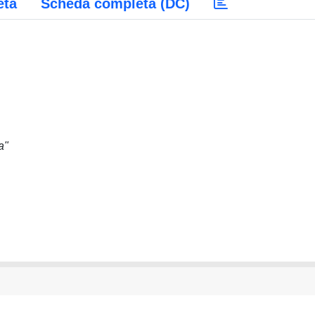
eta
Scheda completa (DC)
a"