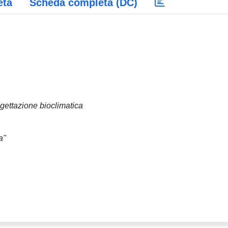
eta
Scheda completa (DC)
gettazione bioclimatica
a"