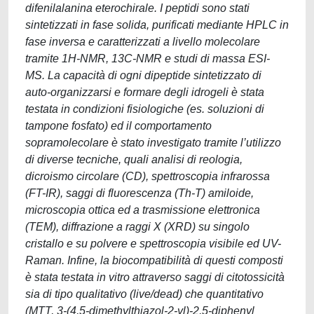
difenilalanina eterochirale. I peptidi sono stati
sintetizzati in fase solida, purificati mediante HPLC in
fase inversa e caratterizzati a livello molecolare
tramite 1H-NMR, 13C-NMR e studi di massa ESI-
MS. La capacità di ogni dipeptide sintetizzato di
auto-organizzarsi e formare degli idrogeli è stata
testata in condizioni fisiologiche (es. soluzioni di
tampone fosfato) ed il comportamento
sopramolecolare è stato investigato tramite l’utilizzo
di diverse tecniche, quali analisi di reologia,
dicroismo circolare (CD), spettroscopia infrarossa
(FT-IR), saggi di fluorescenza (Th-T) amiloide,
microscopia ottica ed a trasmissione elettronica
(TEM), diffrazione a raggi X (XRD) su singolo
cristallo e su polvere e spettroscopia visibile ed UV-
Raman. Infine, la biocompatibilità di questi composti
è stata testata in vitro attraverso saggi di citotossicità
sia di tipo qualitativo (live/dead) che quantitativo
(MTT, 3-(4,5-dimethylthiazol-2-yl)-2,5-diphenyl