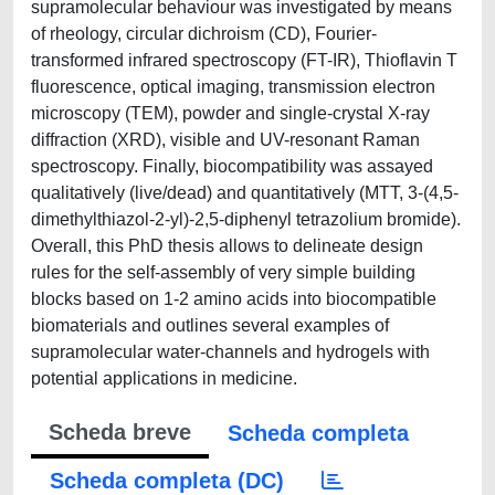
supramolecular behaviour was investigated by means
of rheology, circular dichroism (CD), Fourier-
transformed infrared spectroscopy (FT-IR), Thioflavin T
fluorescence, optical imaging, transmission electron
microscopy (TEM), powder and single-crystal X-ray
diffraction (XRD), visible and UV-resonant Raman
spectroscopy. Finally, biocompatibility was assayed
qualitatively (live/dead) and quantitatively (MTT, 3-(4,5-
dimethylthiazol-2-yl)-2,5-diphenyl tetrazolium bromide).
Overall, this PhD thesis allows to delineate design
rules for the self-assembly of very simple building
blocks based on 1-2 amino acids into biocompatible
biomaterials and outlines several examples of
supramolecular water-channels and hydrogels with
potential applications in medicine.
Scheda breve
Scheda completa
Scheda completa (DC)