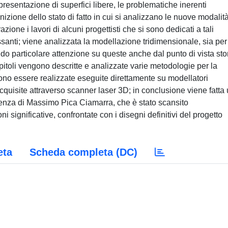
resentazione di superfici libere, le problematiche inerenti
gnizione dello stato di fatto in cui si analizzano le nuove modalit
ione i lavori di alcuni progettisti che si sono dedicati a tali
ssanti; viene analizzata la modellazione tridimensionale, sia per
o particolare attenzione su queste anche dal punto di vista sto
apitoli vengono descritte e analizzate varie metodologie per la
ono essere realizzate eseguite direttamente su modellatori
quisite attraverso scanner laser 3D; in conclusione viene fatta
cienza di Massimo Pica Ciamarra, che è stato scansito
i significative, confrontate con i disegni definitivi del progetto
eta
Scheda completa (DC)