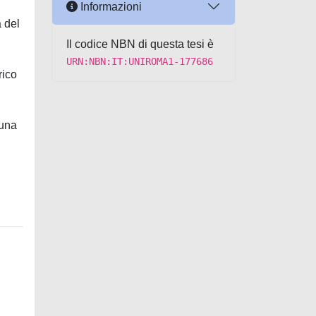
Informazioni
à del
Il codice NBN di questa tesi è
URN:NBN:IT:UNIROMA1-177686
rico
 una