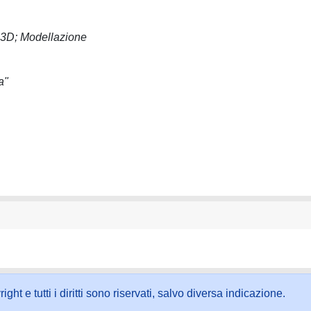
r 3D; Modellazione
a"
ht e tutti i diritti sono riservati, salvo diversa indicazione.