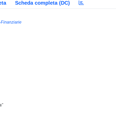
eta
Scheda completa (DC)
Finanziarie
a"