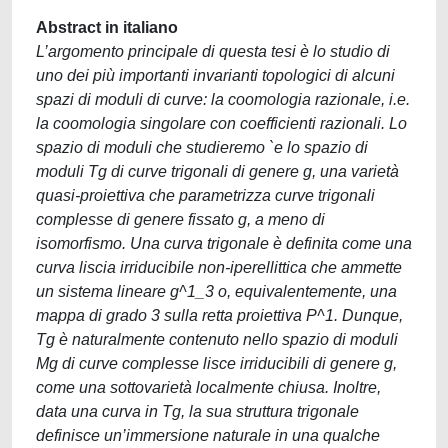
Abstract in italiano
L’argomento principale di questa tesi è lo studio di
uno dei più importanti invarianti topologici di alcuni
spazi di moduli di curve: la coomologia razionale, i.e.
la coomologia singolare con coefficienti razionali. Lo
spazio di moduli che studieremo `e lo spazio di
moduli Tg di curve trigonali di genere g, una varietà
quasi-proiettiva che parametrizza curve trigonali
complesse di genere fissato g, a meno di
isomorfismo. Una curva trigonale è definita come una
curva liscia irriducibile non-iperellittica che ammette
un sistema lineare g^1_3 o, equivalentemente, una
mappa di grado 3 sulla retta proiettiva P^1. Dunque,
Tg è naturalmente contenuto nello spazio di moduli
Mg di curve complesse lisce irriducibili di genere g,
come una sottovarietà localmente chiusa. Inoltre,
data una curva in Tg, la sua struttura trigonale
definisce un’immersione naturale in una qualche