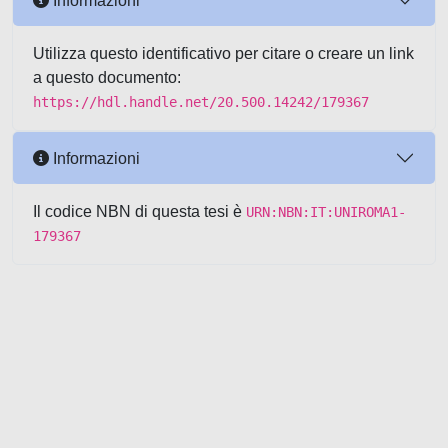
Informazioni
Utilizza questo identificativo per citare o creare un link
a questo documento:
https://hdl.handle.net/20.500.14242/179367
Informazioni
Il codice NBN di questa tesi è
URN:NBN:IT:UNIROMA1-
179367
Powered by UNITESI
-
about
UNITESI
-
Utilizzo dei cookie
-