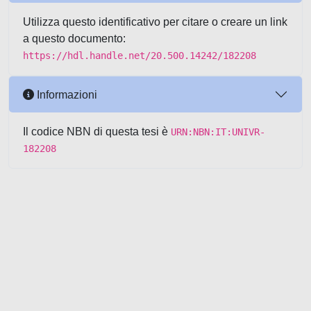
Utilizza questo identificativo per citare o creare un link
a questo documento:
https://hdl.handle.net/20.500.14242/182208
Informazioni
Il codice NBN di questa tesi è
URN:NBN:IT:UNIVR-
182208
Powered by UNITESI
-
about
UNITESI
-
Utilizzo dei cookie
-
Copyright © 2026