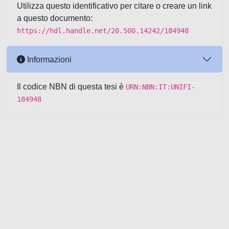
Utilizza questo identificativo per citare o creare un link
a questo documento:
https://hdl.handle.net/20.500.14242/184948
Informazioni
Il codice NBN di questa tesi è
URN:NBN:IT:UNIFI-
184948
Powered by UNITESI
-
about
UNITESI
-
Utilizzo dei cookie
-
Copyright © 2026
Area riservata