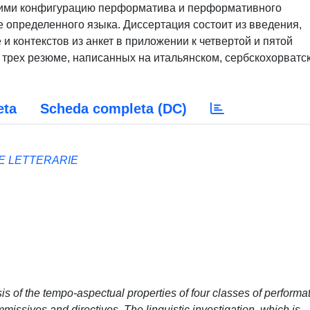
ими конфигурацию перформатива и перформативного
 определенного языка. Диссертация состоит из введения,
 и контекстов из анкет в приложении к четвертой и пятой
и трех резюме, написанных на итальянском, сербскохорватс
eta
Scheda completa (DC)
 E LETTERARIE
ysis of the tempo-aspectual properties of four classes of performa
missives and directives. The linguistic investigation, which is