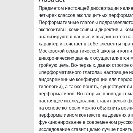
Предметом настоящей диссертации являе
четырех классов эксплицитных перформат
Перформативные глаголы подразделяются 
экспозитивы, комиссивы и директивы. Ком
анализируются данные и выдвигаются на
характер и сочетает в себе элементы пра
Московской семантической школы и когни
диахронических данных осуществляется м
тройную цель. Во-первых, давая строгое
«перформативного глагола» настоящее и
видовременные конфигурации для перфор
типологии), а также понять, существует 
перформативов. Во-вторых, проводя семан
настоящее исследование ставит целью ф
на основе которых можно объяснить возн
перформативном контексте на древних эта
функционирование в современном русском
исследование ставит целью лучше понят