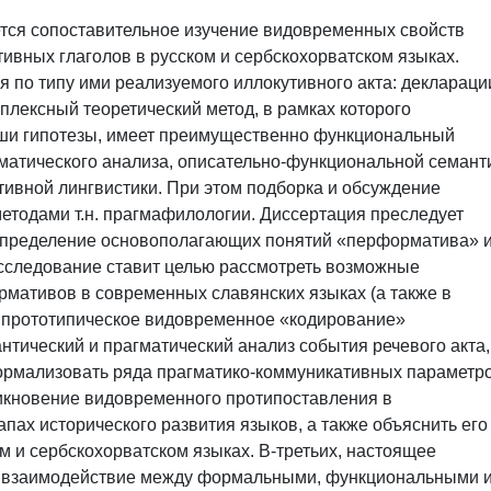
тся сопоставительное изучение видовременных свойств
ивных глаголов в русском и сербскохорватском языках.
по типу ими реализуемого иллокутивного акта: деклараци
плексный теоретический метод, в рамках которого
ши гипотезы, имеет преимущественно функциональный
гматического анализа, описательно-функциональной семант
тивной лингвистики. При этом подборка и обсуждение
етодами т.н. прагмафилологии. Диссертация преследует
 определение основополагающих понятий «перформатива» 
сследование ставит целью рассмотреть возможные
мативов в современных славянских языках (а также в
ли прототипическое видовременное «кодирование»
тический и прагматический анализ события речевого акта,
ормализовать ряда прагматико-коммуникативных параметро
икновение видовременного протипоставления в
пах исторического развития языков, а также объяснить его
 и сербскохорватском языках. В-третьих, настоящее
ь взаимодействие между формальными, функциональными 