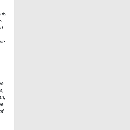
nts
s.
ed
ive
he
s,
an,
he
of