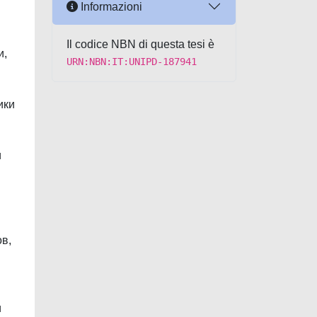
Informazioni
Il codice NBN di questa tesi è
и,
URN:NBN:IT:UNIPD-187941
ики
и
в,
и