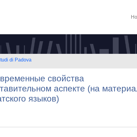
H
Studi di Padova
довременные свойства
тавительном аспекте (на материа
тского языков)