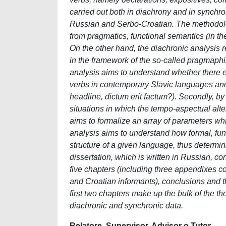
carried out both in diachrony and in synchro
Russian and Serbo-Croatian. The methodolo
from pragmatics, functional semantics (in th
On the other hand, the diachronic analysis 
in the framework of the so-called pragmaphilo
analysis aims to understand whether there ex
verbs in contemporary Slavic languages and, 
headline, dictum erit factum?). Secondly, b
situations in which the tempo-aspectual alte
aims to formalize an array of parameters whic
analysis aims to understand how formal, fun
structure of a given language, thus determi
dissertation, which is written in Russian, cons
five chapters (including three appendixes c
and Croatian informants), conclusions and t
first two chapters make up the bulk of the th
diachronic and synchronic data.
Relatore, Supervisor, Advisor o Tutor