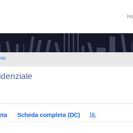
H
ino
sidenziale
eta
Scheda completa (DC)