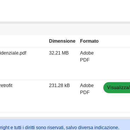
Dimensione
Formato
sidenziale.pdf
32.21 MB
Adobe
PDF
etrofit
231.28 kB
Adobe
Visualizza/
PDF
ht e tutti i diritti sono riservati, salvo diversa indicazione.